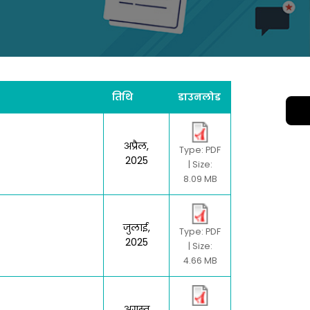
तिथि
डाउनलोड
अप्रैल,
Type: PDF
2025
| Size:
8.09 MB
जुलाई,
Type: PDF
2025
| Size:
4.66 MB
अगस्त