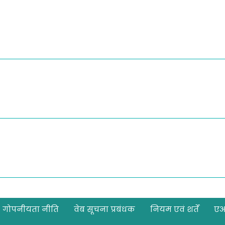
गोपनीयता नीति
वेब सूचना प्रबंधक
नियम एवं शर्तें
ए