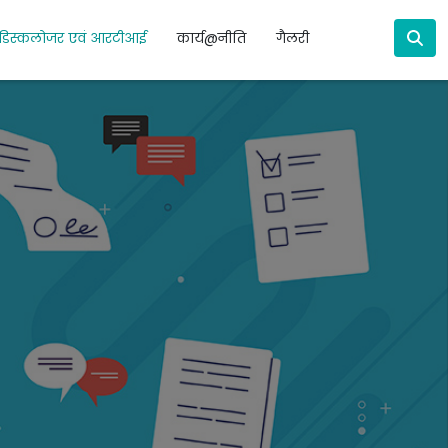
डिस्कलोजर एवं आरटीआई
कार्य@नीति
गैलरी