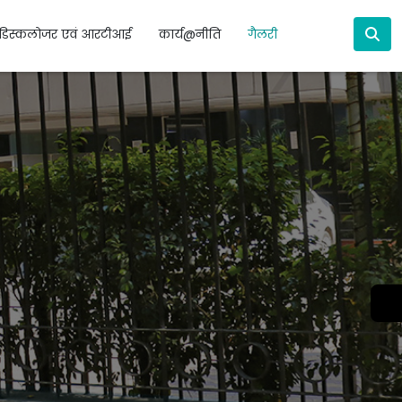
डिस्कलोजर एवं आरटीआई
कार्य@नीति
गैलरी