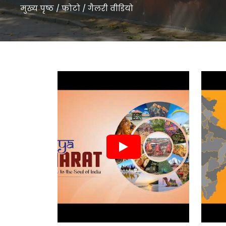
मुख्य पृष्ठ
/
फोटो
/
गैलरी वीडियो
गैलरी वीडियो " />