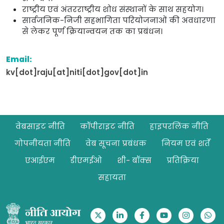
राष्ट्रीय एवं अंतरराष्ट्रीय शोध संस्थानों के साथ सहयोग।
सार्वजनिक-निजी सहभागिता परियोजनाओं की अवधारणा
से लेकर पूर्ण क्रियान्वयन तक का प्रबंधन।
Email:
kv[dot]raju[at]niti[dot]gov[dot]in
Footer
वेबसाइट नीति
कॉपीराइट नीति
हाइपरलिंक नीति
गोपनीयता नीति
वेब सूचना प्रबंधक
नियम एवं शर्तें
एआईएम
डीएमईओ
शी- बॉक्स
प्रतिक्रिया
सहायता