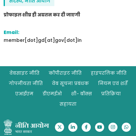
सदस्य, नीति आयोग
प्रोफाइल शीघ्र ही अद्यतन कर दी जाएगी
Email:
member[dot]gd[at]gov[dot]in
Footer
वेबसाइट नीति
कॉपीराइट नीति
हाइपरलिंक नीति
गोपनीयता नीति
वेब सूचना प्रबंधक
नियम एवं शर्तें
एआईएम
डीएमईओ
शी- बॉक्स
प्रतिक्रिया
सहायता