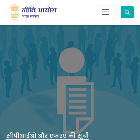
Search
सीपीआईओ और एफएए की सूची