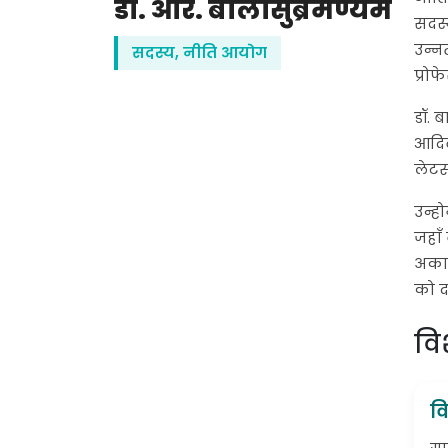
डॉ. आर. बालासुब्रमण्यम
सदस्
उन्नत
सदस्य, नीति आयोग
प्रो
डॉ. 
आदिव
लेटर
उन्हो
जहाँ
अकाद
को दर
विश
वि