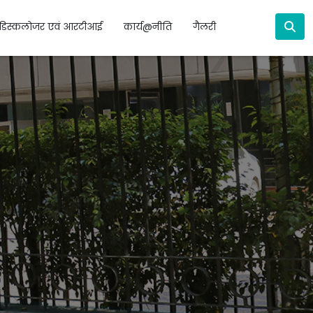
डिस्कलोजर एवं आरटीआई
कार्य@नीति
गैलरी