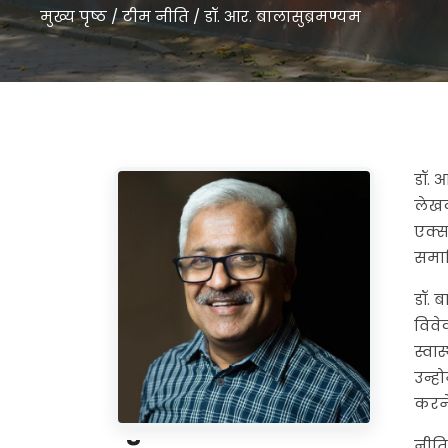
मुख्य पृष्ठ
/
टीम नीति
/
डॉ. आर. बालासुब्रमण्यम
डॉ. आ
लेखक
एक्स
समाह
डॉ. ब
विवे
स्वास
उन्ह
करने
नीति