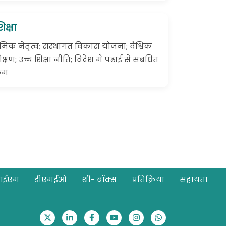
िक्षा
क नेतृत्व; संस्थागत विकास योजना; वैश्विक
क्षण; उच्च शिक्षा नीति; विदेश में पढ़ाई से संबंधित
्रम
आईएम
डीएमईओ
शी- बॉक्स
प्रतिक्रिया
सहायता