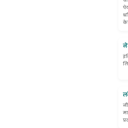
ग्
पे
श्
के
ने
इं
लि
ल
नी
मा
प्