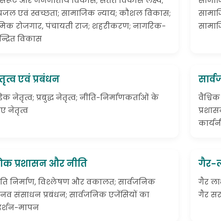
रासरूट और जनजातीय विकास; सतत विकास लक्ष्य;
सामाज
यजल एवं स्वच्छता; सामाजिक न्याय; कौशल विकास;
सामाज
रमिक रोजगार, पंचायती राज; शहरीकरण; नागरिक-
सामाज
न्द्रित विकास
तृत्व एवं प्रबंधन
सार्व
डिक नेतृत्व; प्रबुद्ध नेतृत्व; नीति-निर्माणकर्ताओं के
वैश्विक
ए नेतृत्व
प्रशास
कार्य
ोक प्रशासन और नीति
गैर-ल
ति निर्माण, विश्लेषण और वकालत; सार्वजनिक
गैर ल
नव संसाधन प्रबंधन; सार्वजनिक एजेंसियों का
गैर स
रदर्शन-मापन