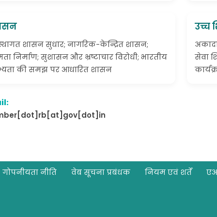
ासन
उच्च श
स्थागत शासन सुधार; नागरिक-केन्द्रित शासन;
अकादमि
षमता निर्माण; सुशासन और भ्रष्टाचार विरोधी; भारतीय
सेवा शि
्यता की समझ पर आधारित शासन
कार्यक
il:
ber[dot]rb[at]gov[dot]in
गोपनीयता नीति
वेब सूचना प्रबंधक
नियम एवं शर्तें
ए