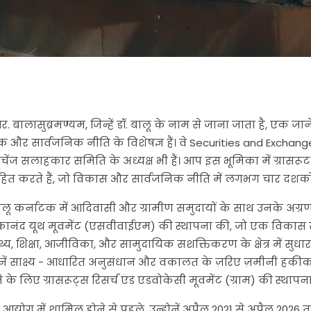
र. बालासुब्रमण्यम, जिन्हें डॉ. बालू के नाम से जाना जाता है, एक जाने-
 और सार्वजनिक नीति के विशेषज्ञ हैं। वे Securities and Exchan
चेंज सलाहकार समिति के अध्यक्ष भी हैं। आप इस भूमिका में ग्रासरूट 
ित करते हैं, जो विकास और सार्वजनिक नीति में लगभग चार दशकों
ालू कर्नाटक में आदिवासी और ग्रामीण समुदायों के साथ उनके अग्रणी कार्
कानंद यूथ मूवमेंट (एसवीवाईएम) की स्थापना की, जो एक विकास स
्थ्य, शिक्षा, आजीविका, और सामुदायिक सशक्तिकरण के क्षेत्र में सुधार ला
ोनें साक्ष्य - आधारित अनुसंधान और वकालत के ज़रिए ज़मीनी ह
 के लिए ग्रासरूट्स रिसर्च एंड एडवोकेसी मूवमेंट (ग्राम) की स्थापन
 आयोग में शामिल होने से पहले, उन्होनें अप्रैल 2021 से अप्रैल 