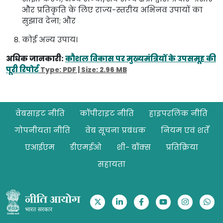
और प्रतिकृति के लिए राज्य-स्तरीय अभिनव उपायों का
सुझाव देना; और
कोई अन्य उपाय।
अधिक जानकारी:
कौशल विकास पर मुख्यमंत्रियों के उपसमूह की
पूरी रिपोर्ट
Type: PDF | Size: 2.96 MB
Footer
वेबसाइट नीति
कॉपीराइट नीति
हाइपरलिंक नीति
गोपनीयता नीति
वेब सूचना प्रबंधक
नियम एवं शर्तें
एआईएम
डीएमईओ
शी- बॉक्स
प्रतिक्रिया
सहायता