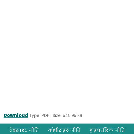
Download
Type: PDF | Size: 545.95 KB
Footer
वेबसाइट नीति
कॉपीराइट नीति
हाइपरलिंक नीति