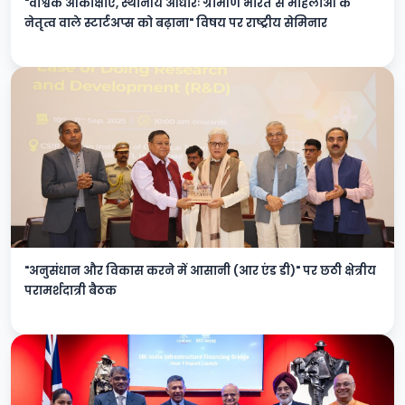
"वैश्विक आकांक्षाएं, स्थानीय आधारः ग्रामीण भारत से महिलाओं के
नेतृत्व वाले स्टार्टअप्स को बढ़ाना" विषय पर राष्ट्रीय सेमिनार
"अनुसंधान और विकास करने में आसानी (आर एंड डी)" पर छठी क्षेत्रीय
परामर्शदात्री बैठक