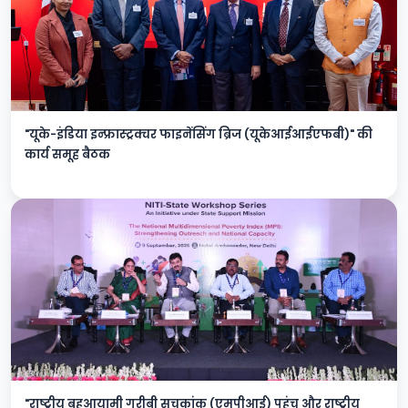
"यूके-इंडिया इन्फ्रास्ट्रक्चर फाइनेंसिंग ब्रिज (यूकेआईआईएफबी)" की
कार्य समूह बैठक
"राष्ट्रीय बहुआयामी गरीबी सूचकांक (एमपीआई) पहुंच और राष्ट्रीय