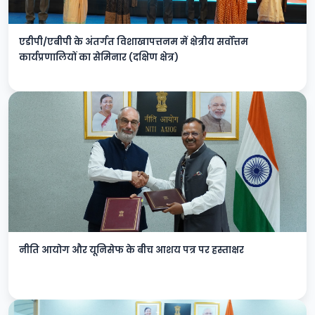
एडीपी/एबीपी के अंतर्गत विशाखापत्तनम में क्षेत्रीय सर्वोत्तम
कार्यप्रणालियों का सेमिनार (दक्षिण क्षेत्र)
नीति आयोग और यूनिसेफ के बीच आशय पत्र पर हस्ताक्षर