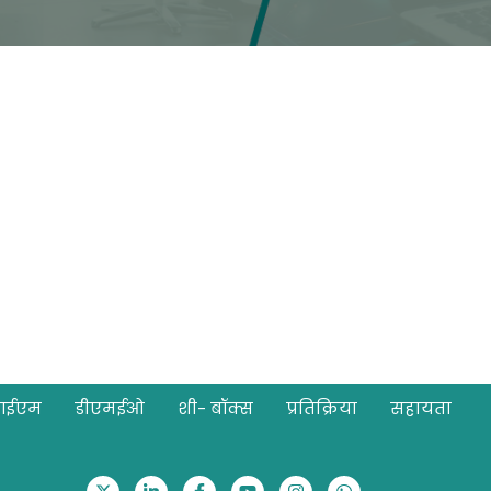
आईएम
डीएमईओ
शी- बॉक्स
प्रतिक्रिया
सहायता