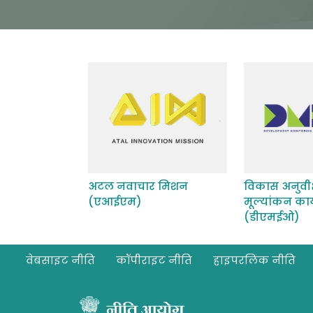
अटल नवाचार मिशन
विकास अनुवी
(एआईएम)
मूल्यांकन का
(डीएमईओ)
Footer
वेबसाइट नीति
कॉपीराइट नीति
हाइपरलिंक नीति