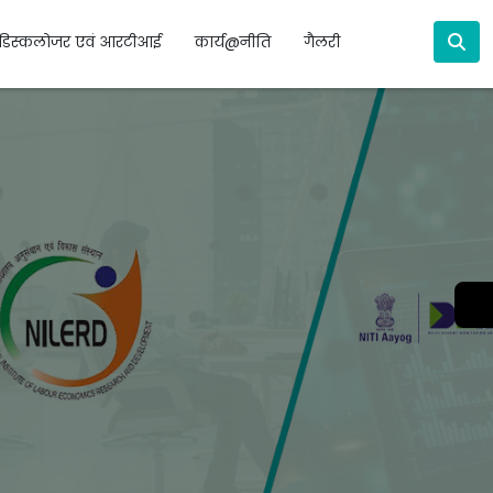
डिस्कलोजर एवं आरटीआई
कार्य@नीति
गैलरी