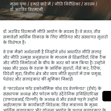
मुख्य पृष्ठ
/
हमारे बारे में
/
नीति निर्देशिका
/
सदस्य
/
डॉ. अरविंद विरमानी
डॉ. अरविंद विरमानी नीति आयोग के सदस्य हैं। वे सतत, तीव्र
समावेशी आर्थिक विकास के लिए नीतिगत और संस्थागत सुधारों
के विशेषज्ञ हैं।
वे एक मैक्रो अर्थशास्त्री हैं जिन्होंने शोध आधारित नीति सलाह
और नीति उन्मुख अनुसंधान के माध्यम से शिक्षाविदों, थिंक टैंक
और नीति निर्माताओं के बीच के अंतर को कम किया है। उन्होंने
1990 और 2000 के दशक के आर्थिक सुधारों, जैसे कर, टैरिफ,
विदेशी मुद्रा, वित्तीय क्षेत्र और व्यय नीति सुधारों में एक प्रमुख,
पेशेवर और सलाहकार की भूमिका निभाई।
वे “फाउंडेशन फॉर इकोनॉमिक ग्रोथ एंड वेलफेयर” (ईग्रो) के
संस्थापक अध्यक्ष और फोरम फॉर स्ट्रैटेजिक इनिशिएटिव्स
(एफएसआई, दिल्ली) के अध्यक्ष थे और इससे पहले उन्होंने
आईएमएफ के कार्यकारी निदेशक, वित्त मंत्रालय के मुख्य
आर्थिक सलाहकार और योजना आयोग के प्रधान सलाहकार के