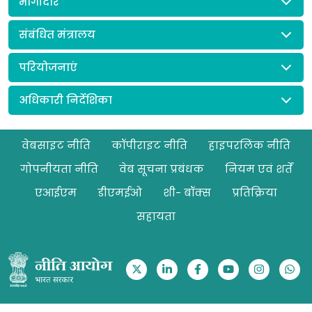
भागीदार
संबंधित मंत्रालय
परियोजनाएं
अधिकारी निर्देशिका
Footer
वेबसाइट नीति
कॉपीराइट नीति
हाइपरलिंक नीति
गोपनीयता नीति
वेब सूचना प्रबंधक
नियम एवं शर्तें
एआईएम
डीएमईओ
शी- बॉक्स
प्रतिक्रिया
सहायता