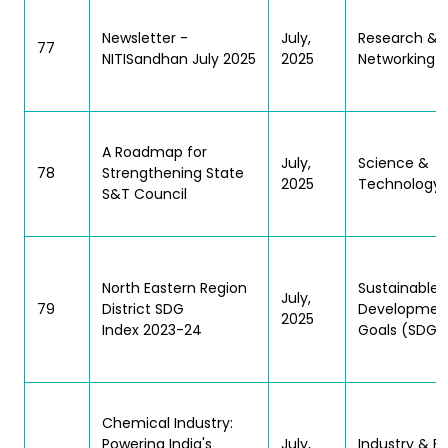
Newsletter -
July,
Research &
77
NITISandhan July 2025
2025
Networking
A Roadmap for
July,
Science &
78
Strengthening State
2025
Technology
S&T Council
North Eastern Region
Sustainable
July,
79
District SDG
Developmen
2025
Index 2023-24
Goals (SDGs
Chemical Industry:
Powering India's
July,
Industry & F