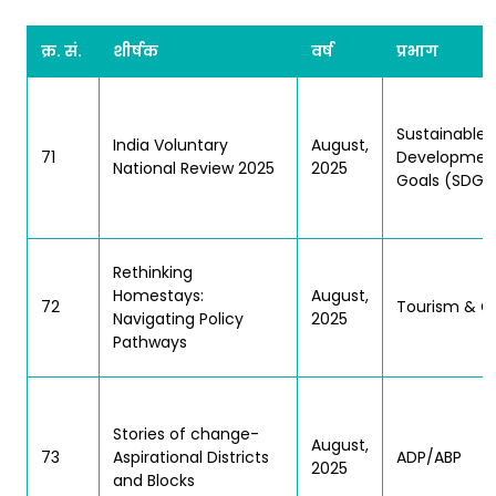
क्र. सं.
शीर्षक
वर्ष
प्रभाग
Sustainable
India Voluntary
August,
71
Developmen
National Review 2025
2025
Goals (SDGs
Rethinking
Homestays:
August,
72
Tourism & C
Navigating Policy
2025
Pathways
Stories of change-
August,
73
Aspirational Districts
ADP/ABP
2025
and Blocks